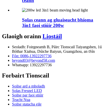
ceann
Solas ceann ag gluaiseacht bhíoma
3in1 faoi stiúir 200w
Glaoigh orainn
Liostáil
Seoladh: Foirgneamh B, Páirc Tionscail Taiyangshen, 1ú
Bóthar Xiahua, Dúiche Baiyun, Guangzhou, an tSín
Fón: 0086-13922297736
beyond03@beyond58.com
Whatsapp: 13922297736
Forbairt Tionscail
Soilse ard a mholadh
Solas Fresnel LED
Soilse par faoi stiúir
Teacht Nua
Soilse statacha eile