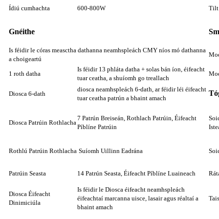
Ídiú cumhachta
600-800W
Tilt
Gnéithe
Sm
Is féidir le córas measctha dathanna neamhspleách CMY níos mó dathanna
Mod
a choigeartú
Is féidir 13 phláta datha + solas bán íon, éifeacht
1 roth datha
Mo
tuar ceatha, a shuíomh go treallach
diosca neamhspleách 6-dath, ar féidir léi éifeacht
Tó
Diosca 6-dath
tuar ceatha patrún a bhaint amach
7 Patrún Breiseán, Rothlach Patrúin, Éifeacht
Soi
Diosca Patrúin Rothlacha
Píblíne Patrúin
Ist
Rothlú Patrúin Rothlacha
Suíomh Uillinn Eadrána
Soi
Patrúin Seasta
14 Patrún Seasta, Éifeacht Píblíne Luaineach
Rát
Is féidir le Diosca éifeacht neamhspleách
Diosca Éifeacht
éifeachtaí marcanna uisce, lasair agus réaltaí a
Tai
Dinimiciúla
bhaint amach