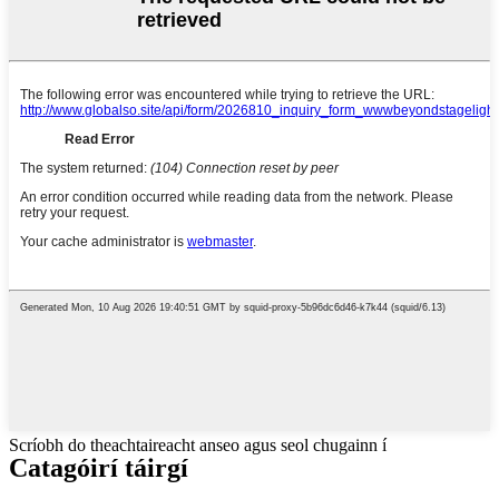
Scríobh do theachtaireacht anseo agus seol chugainn í
Catagóirí táirgí