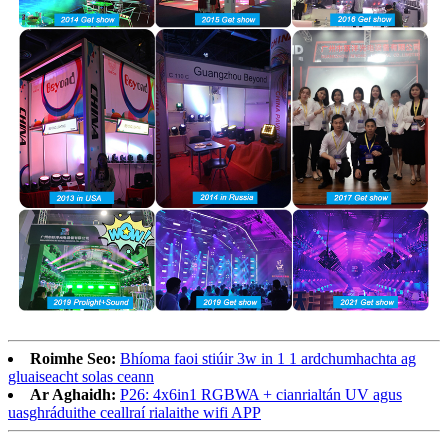
Roimhe Seo:
Bhíoma faoi stiúir 3w in 1 1 ardchumhachta ag
gluaiseacht solas ceann
Ar Aghaidh:
P26: 4x6in1 RGBWA + cianrialtán UV agus
uasghráduithe ceallraí rialaithe wifi APP