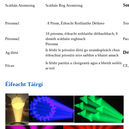
So
Scáthán Atomizing
Scáthán Bog Atomizing
Priosma1
: 8 Prism, Éifeacht Rothlaithe Déthreo
Toi
16 priosma, éifeacht rothlaithe déthaobhach, 6
Priosma2
shraith scátháin roghnach
Pac
Priosma
Is féidir le príosúin díriú go neamhspleách chun
De
Ag díriú
éifeachtaí priosúin níos saibhre a bhaint amach
Is féidir patrúin a choigeartú agus a bheith soiléir
Fócas
CE
ar toil
Éifeacht Táirgí