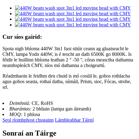
Cur síos gairid:
Spota nigh bhíoma 440W 3in1 faoi stiúir ceann ag gluaiseacht le
CMY, lampa Yodn 440W, is é teocht an dath 6500K go 8000K. Is
féidir le huillinn bhíoma leathan 2 ° -50 °, córas measctha dathanna
neamhspleách CMY, níos mó dathanna a choigeartú.
Réadmhaoin le feidhm den chuid is mó cosúil le, gobos rothlacha
agus gobos seasta, rothaí datha, súmáil, Prism, sioc, Fócas, strobe,
srl.
Deimhniú:
CE, RoHS
Bharántas:
2 bhliain (lampa gan áireamh)
MOQ:
1 phíosa
Seol ríomhphost chugainn
Lámhleabhar Táirgí
Sonraí an Táirge