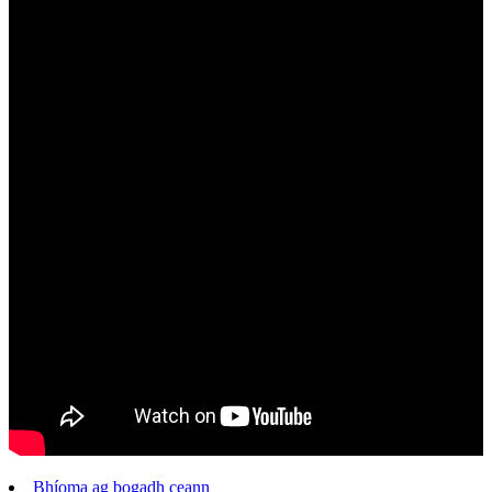
Bhíoma ag bogadh ceann