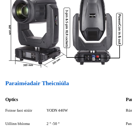
Paraiméadair Theicniúla
Optics
Pan
Foinse faoi stiúir
YODN 440W
Rún
Uillinn bhíoma
2 ° -50 °
Pan