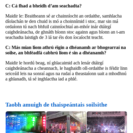
C: Cá fhad a bheidh d’am seachadta?
Maidir le: Braitheann sé ar chainníocht an ordaithe, samhlacha
díolachán te den chuid is mó a choinnímid i stoc, mar sin má
ordaíonn tú nach bhfuil cainníochtaí an-mhór inár dtáirgí
caighdeánacha, de ghnáth bíonn stoc againn agus bíonn an t-am
seachadta laistigh de 3 lá tar éis don íocaíocht teacht.
C: Más mian liom athrú éigin a dhéanamh ar bhogearraí na
soilse, an bhféadfá cabhrú liom é sin a dhéanamh?
Maidir le hordú beag, ní ghlacaimid ach lenár dtáirgí
caighdeánacha a cheannach, le haghaidh oll-ordaithe is féidir linn
seiceáil leis na sonraí agus na rudaí a theastaíonn uait a mhodhnú
a ghlanadh, tá sé inghlactha iad a phlé.
Taobh amuigh de thaispeántais soilsithe