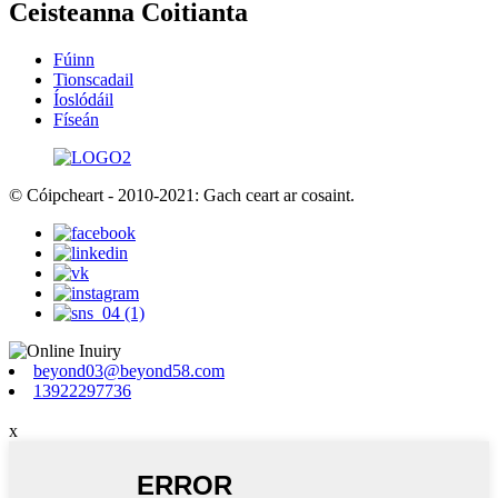
Ceisteanna Coitianta
Fúinn
Tionscadail
Íoslódáil
Físeán
© Cóipcheart - 2010-2021: Gach ceart ar cosaint.
beyond03@beyond58.com
13922297736
x