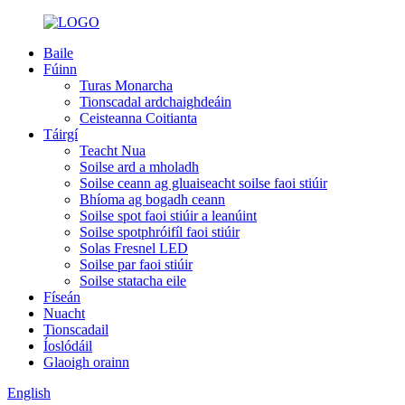
Baile
Fúinn
Turas Monarcha
Tionscadal ardchaighdeáin
Ceisteanna Coitianta
Táirgí
Teacht Nua
Soilse ard a mholadh
Soilse ceann ag gluaiseacht soilse faoi stiúir
Bhíoma ag bogadh ceann
Soilse spot faoi stiúir a leanúint
Soilse spotphróifíl faoi stiúir
Solas Fresnel LED
Soilse par faoi stiúir
Soilse statacha eile
Físeán
Nuacht
Tionscadail
Íoslódáil
Glaoigh orainn
English