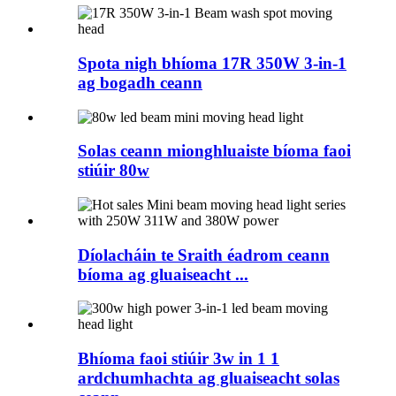
Spota nigh bhíoma 17R 350W 3-in-1
ag bogadh ceann
Solas ceann mionghluaiste bíoma faoi
stiúir 80w
Díolacháin te Sraith éadrom ceann
bíoma ag gluaiseacht ...
Bhíoma faoi stiúir 3w in 1 1
ardchumhachta ag gluaiseacht solas