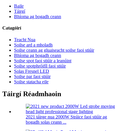
Baile
Táirgí
Bhíoma ag bogadh ceann
Catagóirí
Teacht Nua
Soilse ard a mholadh
Soilse ceann ag gluaiseacht soilse faoi stiúir
Bhíoma ag bogadh ceann
Soilse spot faoi stiúir a leanúint
Soilse spotphróifíl faoi stiúir
Solas Fresnel LED
Soilse par faoi stiúir
Soilse statacha eile
Táirgí Réadmhaoin
2021 táirge nua 2000W Stráice faoi stiúir ag
bogadh solas ceann ...