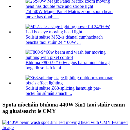
25bl40W Magic Panel Matrix zoom zoom head
move has doubl ...
Soilsiú stáitse M52-is déanaí cumhachtach
beacha faoi stiúir 24 * 60W ...
Bhíoma F800-9 * 60w agus barra níocháin ag
bogadh soilsiú le pi ...
Soilsiú stáitse Z68-splicing lasmuigh par-
picteilíní súmáil amach ...
Spota níocháin bhíoma 440W 3in1 faoi stiúir ceann
ag gluaiseacht le CMY