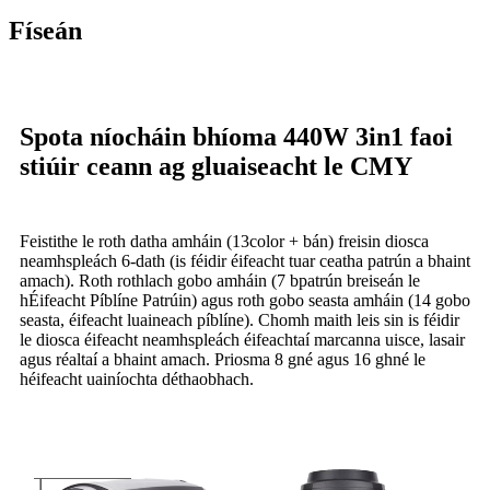
Físeán
Spota níocháin bhíoma 440W 3in1 faoi
stiúir ceann ag gluaiseacht le CMY
Feistithe le roth datha amháin (13color + bán) freisin diosca
neamhspleách 6-dath (is féidir éifeacht tuar ceatha patrún a bhaint
amach). Roth rothlach gobo amháin (7 bpatrún breiseán le
hÉifeacht Píblíne Patrúin) agus roth gobo seasta amháin (14 gobo
seasta, éifeacht luaineach píblíne). Chomh maith leis sin is féidir
le diosca éifeacht neamhspleách éifeachtaí marcanna uisce, lasair
agus réaltaí a bhaint amach. Priosma 8 gné agus 16 ghné le
héifeacht uainíochta déthaobhach.