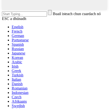
Buail isteach chun cuardach nó
ESC a dhúnadh
English
French
German
Portuguese
Spanish
Russian
Japanese
Korean
Arabic
Irish
Greek
Turkish
Italian
Danish
Romanian
Indonesian
Czech
Afrikaans
Swedish