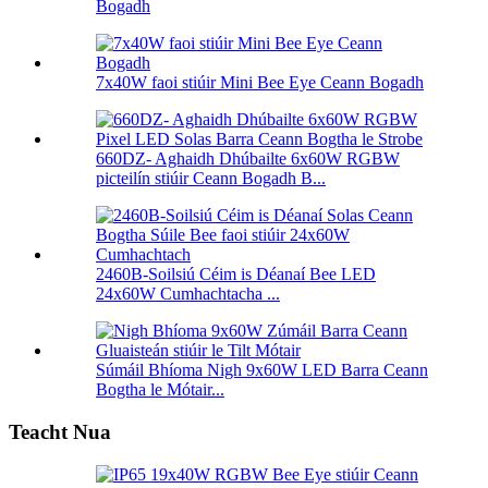
Bogadh
7x40W faoi stiúir Mini Bee Eye Ceann Bogadh
660DZ- Aghaidh Dhúbailte 6x60W RGBW
picteilín stiúir Ceann Bogadh B...
2460B-Soilsiú Céim is Déanaí Bee LED
24x60W Cumhachtacha ...
Súmáil Bhíoma Nigh 9x60W LED Barra Ceann
Bogtha le Mótair...
Teacht Nua