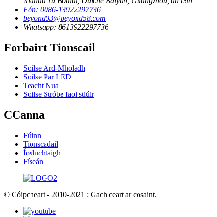
Xiahua 1ú Bóthar, Dúiche Baiyun, Guangzhou, an tSín
Fón: 0086-13922297736
beyond03@beyond58.com
Whatsapp: 8613922297736
Forbairt Tionscail
Soilse Ard-Mholadh
Soilse Par LED
Teacht Nua
Soilse Stróbe faoi stiúir
CCanna
Fúinn
Tionscadail
Íosluchtaigh
Físeán
© Cóipcheart - 2010-2021 : Gach ceart ar cosaint.