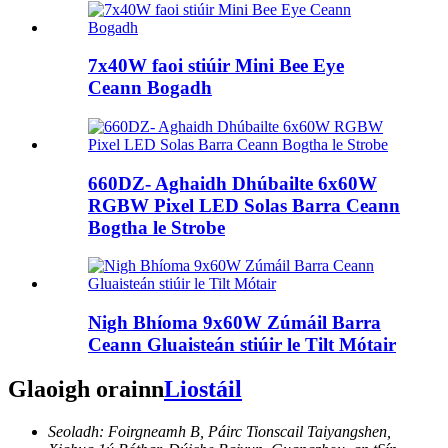
7x40W faoi stiúir Mini Bee Eye
Ceann Bogadh
660DZ- Aghaidh Dhúbailte 6x60W
RGBW Pixel LED Solas Barra Ceann
Bogtha le Strobe
Nigh Bhíoma 9x60W Zúmáil Barra
Ceann Gluaisteán stiúir le Tilt Mótair
Glaoigh orainn
Liostáil
Seoladh: Foirgneamh B, Páirc Tionscail Taiyangshen,