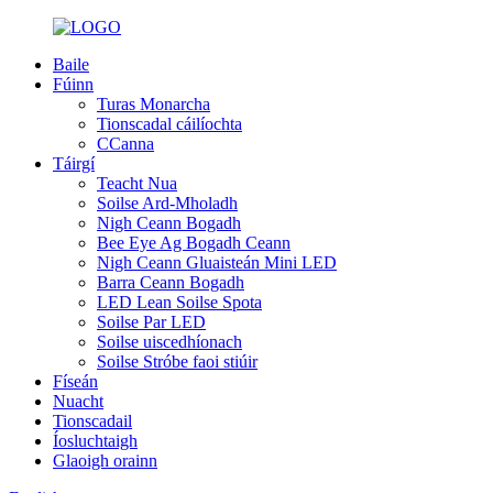
Baile
Fúinn
Turas Monarcha
Tionscadal cáilíochta
CCanna
Táirgí
Teacht Nua
Soilse Ard-Mholadh
Nigh Ceann Bogadh
Bee Eye Ag Bogadh Ceann
Nigh Ceann Gluaisteán Mini LED
Barra Ceann Bogadh
LED Lean Soilse Spota
Soilse Par LED
Soilse uiscedhíonach
Soilse Stróbe faoi stiúir
Físeán
Nuacht
Tionscadail
Íosluchtaigh
Glaoigh orainn