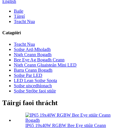
English
Baile
Táirgí
Teacht Nua
Catagóirí
Teacht Nua
Soilse Ard-Mholadh
Nigh Ceann Bogadh
Bee Eye Ag Bogadh Ceann
Nigh Ceann Gluaisteán Mini LED
Barra Ceann Bogadh
Soilse Par LED
LED Lean Soilse Spota
Soilse uiscedhíonach
Soilse Stróbe faoi stiúir
Táirgí faoi thrácht
IP65 19x40W RGBW Bee Eye stiúir Ceann