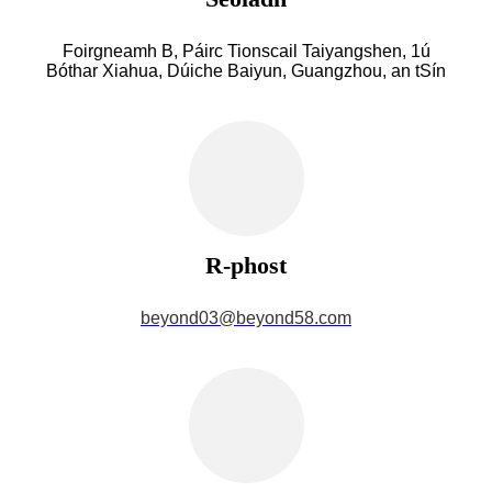
Foirgneamh B, Páirc Tionscail Taiyangshen, 1ú
Bóthar Xiahua, Dúiche Baiyun, Guangzhou, an tSín
R-phost
beyond03@beyond58.com