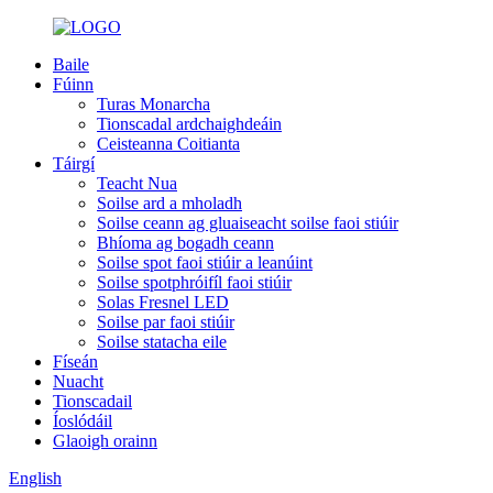
Baile
Fúinn
Turas Monarcha
Tionscadal ardchaighdeáin
Ceisteanna Coitianta
Táirgí
Teacht Nua
Soilse ard a mholadh
Soilse ceann ag gluaiseacht soilse faoi stiúir
Bhíoma ag bogadh ceann
Soilse spot faoi stiúir a leanúint
Soilse spotphróifíl faoi stiúir
Solas Fresnel LED
Soilse par faoi stiúir
Soilse statacha eile
Físeán
Nuacht
Tionscadail
Íoslódáil
Glaoigh orainn
English