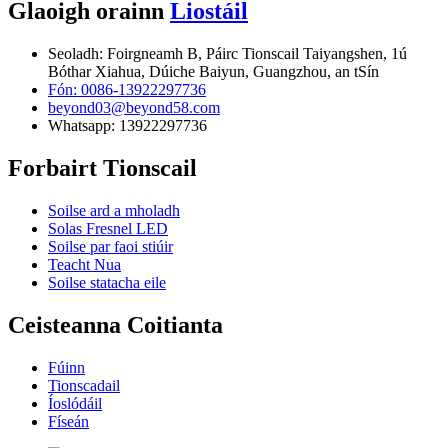
Glaoigh orainn
Liostáil
Seoladh: Foirgneamh B, Páirc Tionscail Taiyangshen, 1ú
Bóthar Xiahua, Dúiche Baiyun, Guangzhou, an tSín
Fón: 0086-13922297736
beyond03@beyond58.com
Whatsapp: 13922297736
Forbairt Tionscail
Soilse ard a mholadh
Solas Fresnel LED
Soilse par faoi stiúir
Teacht Nua
Soilse statacha eile
Ceisteanna Coitianta
Fúinn
Tionscadail
Íoslódáil
Físeán