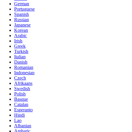
German
Portuguese
Spanish
Russian
Japanese
Korean
Arabic
Irish
Greek
Turkish
Italian
Danish
Romanian
Indonesian
Czech
Afrikaans
Swedish
Polish
Basque
Catalan
Esperanto
Hindi
Lao
Albanian
Amharic